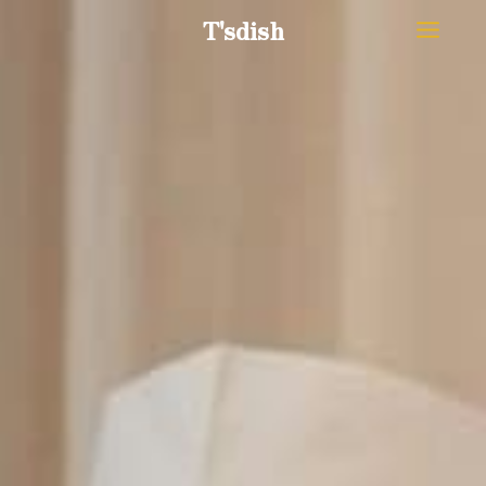
内
MAIN
T'sdish
容
MEN
を
ス
キ
ッ
プ